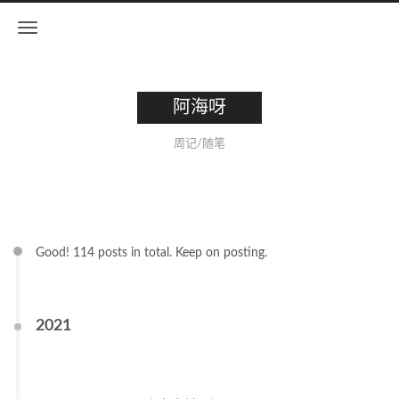
阿海呀
周记/随笔
Good! 114 posts in total. Keep on posting.
2021