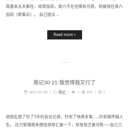
周基本五天都在，经常加班，周六不在也情有可原，但被排在周六
加班（距离近）。 自己提议 ...
Read more »
周记30-21-我觉得我又行了
2021-07-28
|
周记
|
|
292
|
1
胡思乱想了抄了3天的会议记录，抄完了快两支笔……抄到我怀疑人
生。 压力管理周末想找领导汇报一下，却发现乏善可陈——自己几