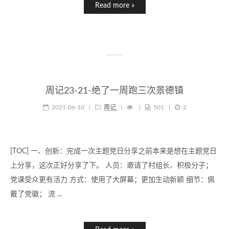
Read more »
周记23-21-绝了一周跑三次景德镇
2021-06-10
|
周记
|
|
501
|
2
[TOC] 一、创新：完成一次主题党日分享之前本来是想在主题党日
上分享，这次正好分享了下。 人员：邀请了村组长、积极分子；
党课受众更有活力 方式：使用了大屏幕；更加生动新颖 细节：佩
戴了党徽； 流 ...