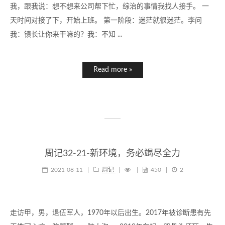
我，跟我说：想不想来公司帮下忙，综治的事情我找人接手。 一
天时间对接了下，开始上班。 第一阶段：迷茫就很迷茫。李问
我：镇长让你来干嘛的？我：不知 ...
Read more »
周记32-21-新环境，务必竭尽全力
2021-08-11
|
周记
|
|
450
|
2
走访甲，男，退伍军人，1970年以后出生。2017年被诊断患有先