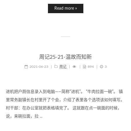
Read more »
周记25-21-温故而知新
2021-06-23
|
周记
|
|
894
|
3
进机把户厕信息录入到电脑——简称“进机”。 “牛肉拉面一碗”。 镇
里常务副镇长在村里开了个会，介绍了表里各个选项该如何填写。
村干部：在办公室就把表格填完了。 这就跟在点一碗面的时候，
说，来碗拉面，拉 ...