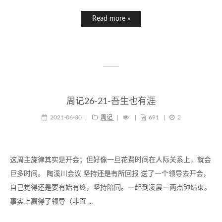
Read more »
周记26-21-吾生也有涯
2021-06-30
|
周记
|
|
691
|
2
这周主旋律其实是开会；但好像一旦花费时间在人际关系上，就会
巨多时间。 陶溪川会议 坚持还是有所回报 送了一个领导去开会，
自己觉得还是要有始有终，坚持陪同。一起到凌晨一两点钟结束。
事实上赢得了领导（非直 ...