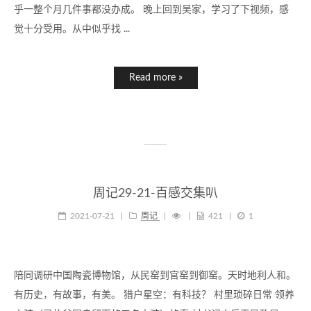
乎一整个月几件事都没办成。 晚上回到吴家，学习了下视频，感
觉十分受用。从中似乎找 ...
Read more »
周记29-21-百感交集叭
2021-07-21
|
周记
|
|
421
|
1
陪同调研中国陶瓷博物馆，从民窑到官窑到御窑。天时地利人和。
有历史，有故事，有美。 猎户星空：有科技？ 村里琐碎日常 领养