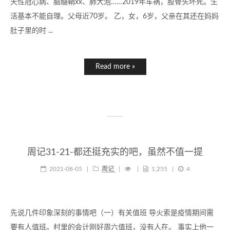
天性冠心病、脑髓鞘xx、肺大泡……2019年车祸，股骨头坏死。生
活基本不能自理。父母近70岁。 乙，女，6岁，父亲在其还在妈妈
肚子里的时 ...
Read more »
周记31-21-都还挺充实的吧，虽然不值一提
2021-08-05
|
周记
|
|
1,255
|
4
先说几件印象深刻的事情吧（一）有关值班 导火索是疫情期间需
要有人值班。村里的会计刚好周六值班，没有人在。 事实上他一