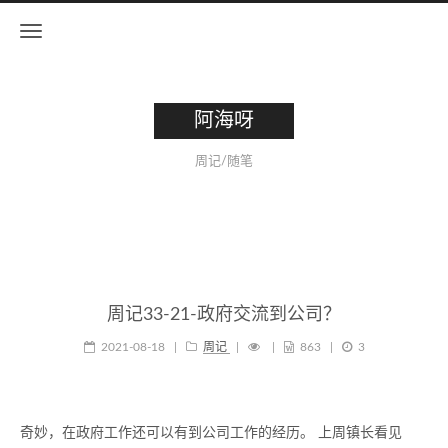
阿海呀
周记/随笔
周记33-21-政府交流到公司？
2021-08-18
|
周记
|
|
863
|
3
奇妙，在政府工作还可以有到公司工作的经历。 上周镇长看见