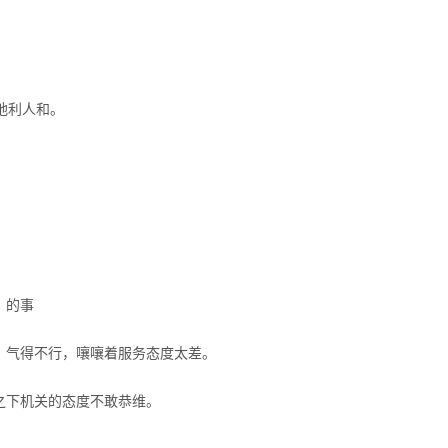
地利人和。
）的事
，气得不行，嚷嚷着服务态度太差。
之下机关的态度不敢恭维。