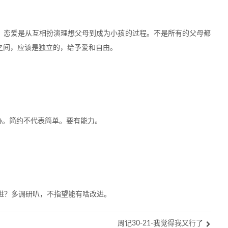
。恋爱是从互相扮演理想父母到成为小孩的过程。不是所有的父母都
之间，应该是独立的，给予爱和自由。
协。简约不代表简单。要有能力。
进？多调研叭，不指望能有啥改进。
周记30-21-我觉得我又行了