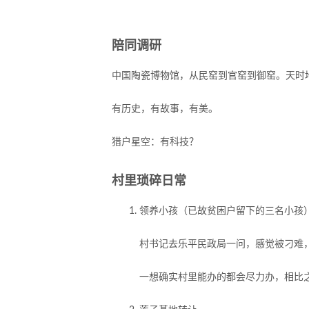
陪同调研
中国陶瓷博物馆，从民窑到官窑到御窑。天时
有历史，有故事，有美。
猎户星空：有科技？
村里琐碎日常
领养小孩（已故贫困户留下的三名小孩
村书记去乐平民政局一问，感觉被刁难
一想确实村里能办的都会尽力办，相比