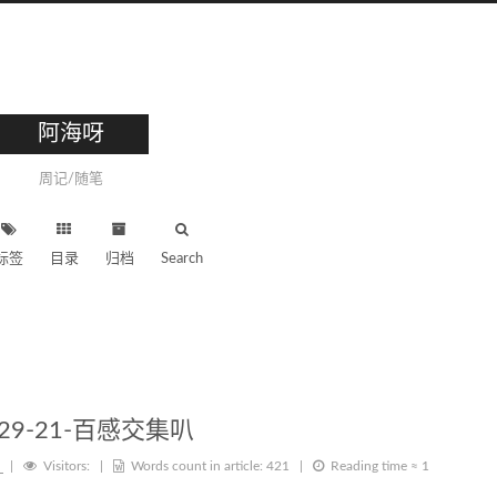
阿海呀
周记/随笔
标签
目录
归档
Search
29-21-百感交集叭
|
Visitors:
|
Words count in article:
421
|
Reading time ≈
1