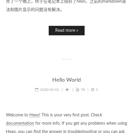
弄了一个晚上，终于在笔记本上搭好了hexo，之前的markdown语
法和图片显示的问题没有解决。
Read more »
Hello World
2020-02-01
|
|
78
|
1
Welcome to
Hexo
! This is your very first post. Check
documentation
for more info. If you get any problems when using
Hexo, you can find the answer in
troubleshooting
or you can ask