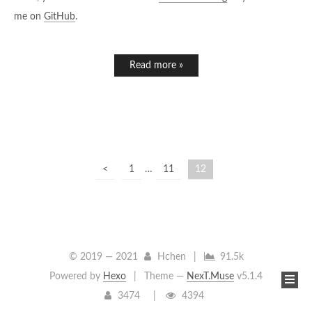
me on
GitHub
.
Read more »
<
1
…
11
12
© 2019 —
2021
Hchen
|
91.5k
Powered by
Hexo
|
Theme —
NexT.Muse
v5.1.4
3474
4394