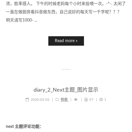
须，胜率感人。 下午的时候老妈每个小时来投喂一次。-^-. 太闲了
一直在做厨房看抖音做东西，自己说好的每天写一千字呢？？？
明天请写1000- ...
Read more »
diary_2_Next主题_图片显示
2020-02-02
|
技能
|
|
97
|
1
next 主题评论功能：