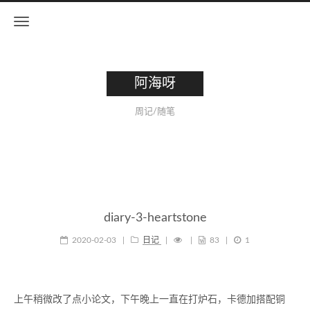
阿海呀
周记/随笔
diary-3-heartstone
2020-02-03
|
日记
|
|
83
|
1
上午稍微改了点小论文，下午晚上一直在打炉石，卡德加搭配铜