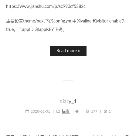
https://www.jianshu.com/p/ac990cf5382c
主要设置theme/next下的config.yml中的valine 和visitor enable为
true，且appID 和appKEY正确。
Read more »
diary_1
2020-02-01
|
技能
|
|
177
|
1