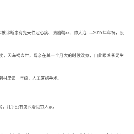
7年被诊断患有先天性冠心病、脑髓鞘xx、肺大泡……2019年车祸，股
候，因车祸去世，母亲在其一个月大的时候改嫁，自此跟着爷奶生
回到村里读一年级，人工耳蜗手术。
贫，几乎没有怎么看见穷人家。