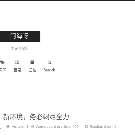
阿海呀
周记/随笔
标签
目录
归档
Search
21-新环境，务必竭尽全力
|
Visitors:
|
Words count in article:
450
|
Reading time ≈
2