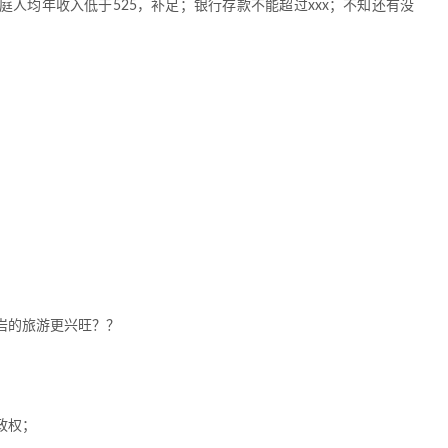
人均年收入低于525，补足；银行存款不能超过xxx；不知还有没
岩的旅游更兴旺？？
政权；