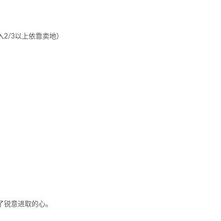
入2/3以上依靠卖地）
。
。
了锐意进取的心。