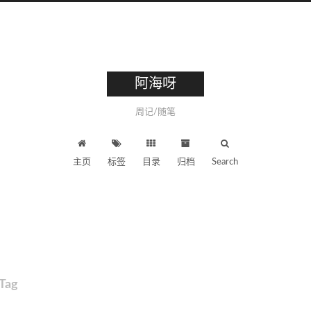
阿海呀
周记/随笔
主页
标签
目录
归档
Search
Tag