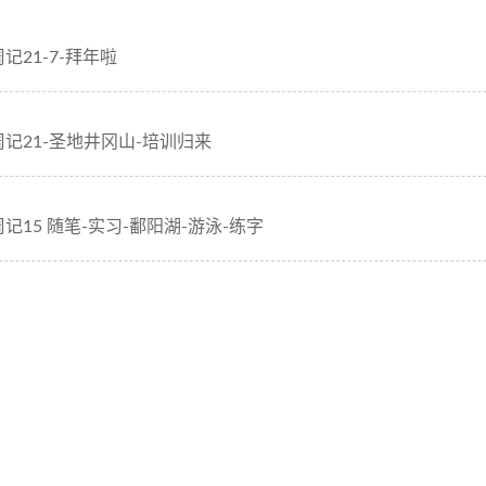
周记21-7-拜年啦
周记21-圣地井冈山-培训归来
周记15 随笔-实习-鄱阳湖-游泳-练字