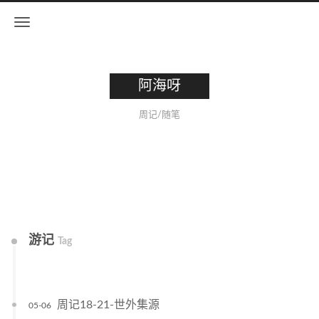
阿海呀
周记/随笔
游记
Tag
周记18-21-世外集源
05-06