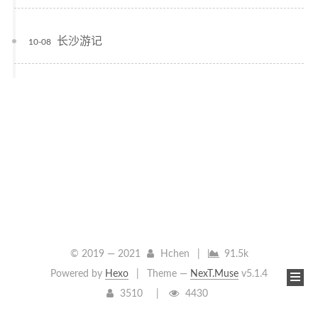
长沙游记
10-08
© 2019 —
2021
Hchen
|
91.5k
Powered by
Hexo
|
Theme —
NexT.Muse
v5.1.4
3510
4430