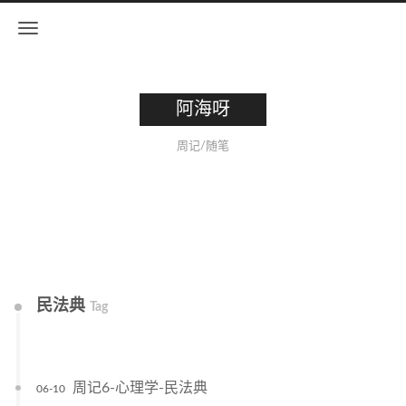
阿海呀
周记/随笔
民法典
Tag
周记6-心理学-民法典
06-10