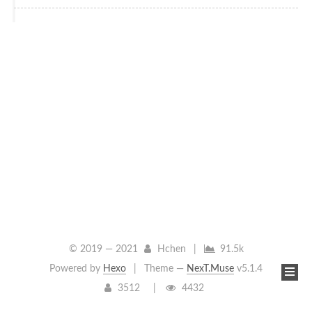
© 2019 —
2021
Hchen
|
91.5k
Powered by
Hexo
|
Theme —
NexT.Muse
v5.1.4
3512
4432