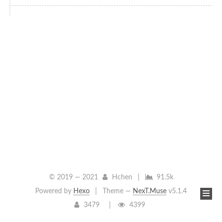
© 2019 —
2021
Hchen
|
91.5k
Powered by
Hexo
|
Theme —
NexT.Muse
v5.1.4
3479
4399