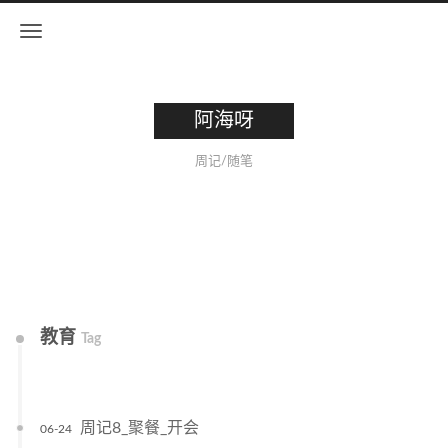
阿海呀
周记/随笔
教育
Tag
周记8_聚餐_开会
06-24