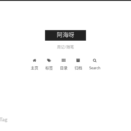
阿海呀
周记/随笔
主页
标签
目录
归档
Search
Tag