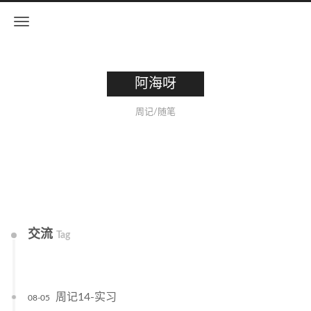
阿海呀
周记/随笔
交流
Tag
周记14-实习
08-05