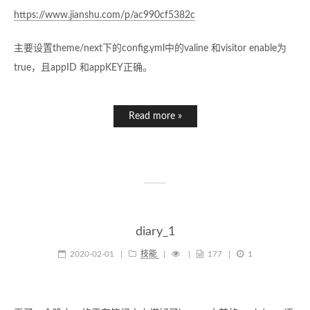
https://www.jianshu.com/p/ac990cf5382c
主要设置theme/next下的config.yml中的valine 和visitor enable为
true，且appID 和appKEY正确。
Read more »
diary_1
2020-02-01
|
技能
|
|
177
|
1