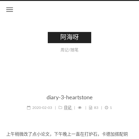
阿海呀
周记/随笔
diary-3-heartstone
2020-02-03
|
日记
|
|
83
|
1
上午稍微改了点小论文，下午晚上一直在打炉石，卡德加搭配铜