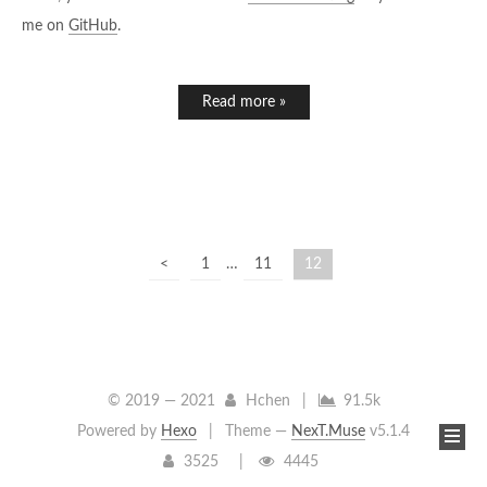
me on
GitHub
.
Read more »
<
1
…
11
12
© 2019 —
2021
Hchen
|
91.5k
Powered by
Hexo
|
Theme —
NexT.Muse
v5.1.4
3525
4445