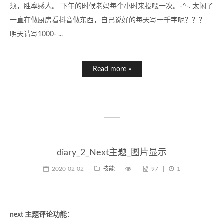
须，胜率感人。 下午的时候老妈每个小时来投喂一次。-^-. 太闲了
一直在做厨房看抖音做东西，自己说好的每天写一千字呢？？？
明天请写1000- ...
Read more »
diary_2_Next主题_图片显示
2020-02-02
|
技能
|
|
97
|
1
next 主题评论功能：