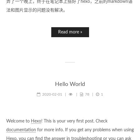
弄了一个晚上，终于在笔记本上搭好了hexo，之前的markdown语
法和图片显示的问题没有解决。
Read more »
Hello World
2020-02-01
|
|
78
|
1
Welcome to
Hexo
! This is your very first post. Check
documentation
for more info. If you get any problems when using
Hexo, you can find the answer in
troubleshooting
or you can ask